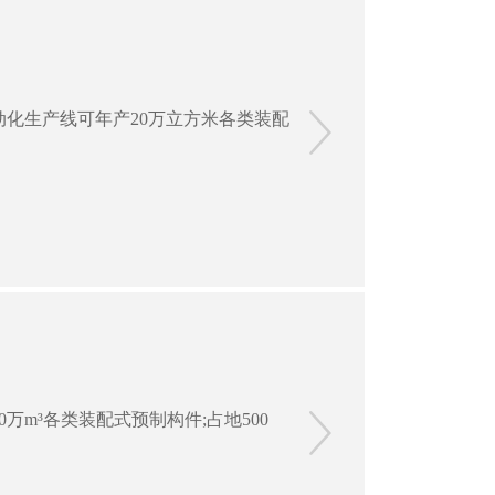
自动化生产线可年产20万立方米各类装配

m³各类装配式预制构件;占地500
