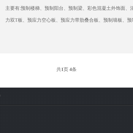
主要有:预制楼梯、预制阳台、预制梁、彩色混凝土外饰面、
力双T板、预应力空心板、预应力带肋叠合板、预制墙板、预
共
1
页
4
条
/